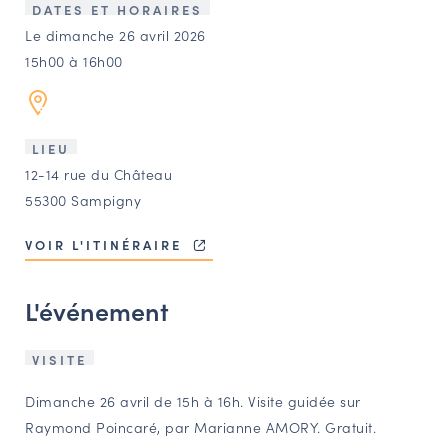
LES ACTIONS PHARES
DATES ET HORAIRES
Le dimanche 26 avril 2026
CONTACT
15h00 à 16h00
Agenda
Annuaire
LIEU
12-14 rue du Château
55300 Sampigny
Ressources
VOIR L'ITINÉRAIRE
OFFRES D’EMPLOI ET DE STAGE
L'événement
BOURSE D’ÉCHANGE
OUTILS EN LIGNE
CARTES DES NAUDIN
VISITE
Dimanche 26 avril de 15h à 16h. Visite guidée sur
Espace acteurs
Raymond Poincaré, par Marianne AMORY. Gratuit.