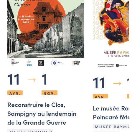
11
1
11
AVR.
NOV.
AVR.
N
Reconstruire le Clos,
Le musée Ra
Sampigny au lendemain
Poincaré fête 
de la Grande Guerre
MUSÉE RAYMO
MUSÉE RAYMOND