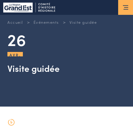
ESPACE MEMBRE
>
>
Accueil
Événements
Visite guidée
Actus
26
ACTUALITÉS DU MOMENT
RETOUR SUR LES DERNIÈRES
AVR.
NEWSLETTERS
Visite guidée
INSCRIPTION À LA NEWSLETTER
Nous connaître
LES MISSIONS DU CHR
L’ÉQUIPE DU CHR
LE CONSEIL DES ASSOCIATIONS
LE CONSEIL SCIENTIFIQUE