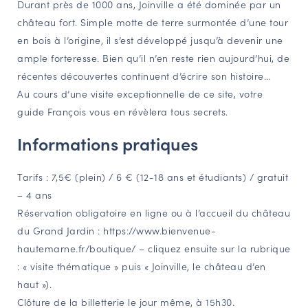
Durant près de 1000 ans, Joinville a été dominée par un
NAVIGATION FILTRÉE « ACTEURS »
château fort. Simple motte de terre surmontée d’une tour
en bois à l’origine, il s’est développé jusqu’à devenir une
ample forteresse. Bien qu’il n’en reste rien aujourd’hui, de
PORTAIL CULTURE
récentes découvertes continuent d’écrire son histoire…
Comité d'Histoire Régionale
Au cours d’une visite exceptionnelle de ce site, votre
guide François vous en révèlera tous secrets.
Service Inventaire et Patrimoines de la Région Grand Est
Informations pratiques
VOUS ÊTES…
Tarifs : 7,5€ (plein) / 6 € (12-18 ans et étudiants) / gratuit
Amateurs d’histoire et de patrimoine
– 4 ans
Responsables de structures
Réservation obligatoire en ligne ou à l’accueil du château
Étudiants & chercheurs
du Grand Jardin : https://www.bienvenue-
hautemarne.fr/boutique/ – cliquez ensuite sur la rubrique
: « visite thématique » puis « Joinville, le château d’en
haut »).
Clôture de la billetterie le jour même, à 15h30.