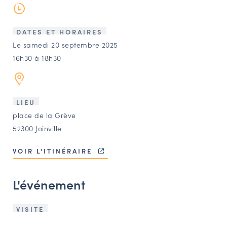
LES ACTIONS PHARES
CONTACT
DATES ET HORAIRES
Agenda
Le samedi 20 septembre 2025
16h30 à 18h30
Annuaire
LIEU
Ressources
place de la Grève
52300 Joinville
OFFRES D’EMPLOI ET DE STAGE
VOIR L'ITINÉRAIRE
BOURSE D’ÉCHANGE
OUTILS EN LIGNE
L'événement
CARTES DES NAUDIN
Espace acteurs
VISITE