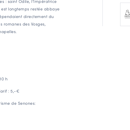
es : saint Odile, l’Impératrice
le est longtemps restée abbaye
 dépendaient directement du
ses romanes des Vosges,
hapelles.
10 h
rif : 5,-€
urisme de Senones: