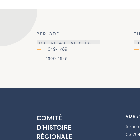
PÉRIODE
T
DU 16E AU 18E SIÈCLE
D
1649-1789
1500-1648
COMITÉ
ADRE
D’HISTOIRE
5 rue 
CS 704
RÉGIONALE