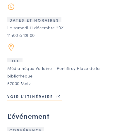
LES ACTIONS PHARES
CONTACT
DATES ET HORAIRES
Agenda
Le samedi 11 décembre 2021
11h00 à 12h00
Annuaire
Ressources
LIEU
Médiathèque Verlaine - Pontiffroy Place de la
bibliothèque
OFFRES D’EMPLOI ET DE STAGE
57000 Metz
BOURSE D’ÉCHANGE
VOIR L'ITINÉRAIRE
OUTILS EN LIGNE
CARTES DES NAUDIN
L'événement
Espace acteurs
CONFÉRENCE