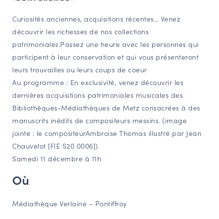
NAVIGATION FILTRÉE « ACTEURS »
Curiosités anciennes, acquisitions récentes… Venez
découvrir les richesses de nos collections
patrimoniales.Passez une heure avec les personnes qui
PORTAIL CULTURE
participent à leur conservation et qui vous présenteront
Comité d'Histoire Régionale
leurs trouvailles ou leurs coups de coeur
Service Inventaire et Patrimoines de la Région Grand Est
Au programme : En exclusivité, venez découvrir les
dernières acquisitions patrimoniales musicales des
Bibliothèques-Médiathèques de Metz consacrées à des
VOUS ÊTES…
manuscrits inédits de compositeurs messins. (image
Amateurs d’histoire et de patrimoine
jointe : le compositeurAmbroise Thomas illustré par Jean
Chauvelot [FIE S20 0006])
Responsables de structures
Samedi 11 décembre à 11h
Étudiants & chercheurs
Où
Médiathèque Verlaine – Pontiffroy