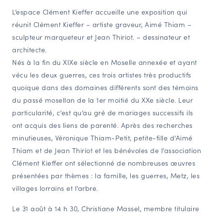
L’espace Clément Kieffer accueille une exposition qui
NAVIGATION FILTRÉE « ACTEURS »
réunit Clément Kieffer – artiste graveur, Aimé Thiam –
sculpteur marqueteur et Jean Thiriot. – dessinateur et
architecte.
PORTAIL CULTURE
Nés à la fin du XIXe siècle en Moselle annexée et ayant
Comité d'Histoire Régionale
vécu les deux guerres, ces trois artistes très productifs
Service Inventaire et Patrimoines de la Région Grand Est
quoique dans des domaines différents sont des témoins
du passé mosellan de la 1er moitié du XXe siècle. Leur
particularité, c’est qu’au gré de mariages successifs ils
VOUS ÊTES…
ont acquis des liens de parenté. Après des recherches
Amateurs d’histoire et de patrimoine
minutieuses, Véronique Thiam-Petit, petite-fille d’Aimé
Responsables de structures
Thiam et de Jean Thiriot et les bénévoles de l’association
Étudiants & chercheurs
Clément Kieffer ont sélectionné de nombreuses œuvres
présentées par thèmes : la famille, les guerres, Metz, les
villages lorrains et l’arbre.
Le 31 août à 14 h 30, Christiane Massel, membre titulaire