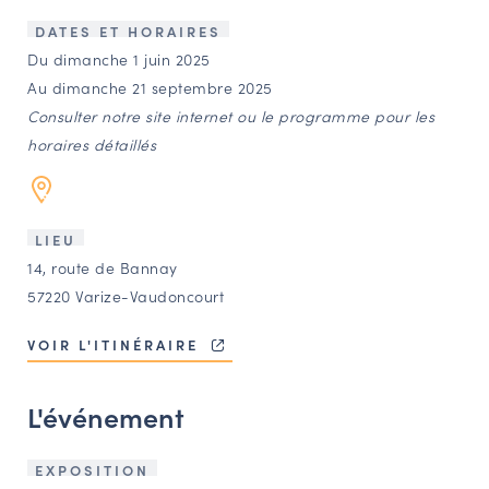
LES ACTIONS PHARES
DATES ET HORAIRES
CONTACT
Du dimanche 1 juin 2025
Au dimanche 21 septembre 2025
Agenda
Consulter notre site internet ou le programme pour les
horaires détaillés
Annuaire
Ressources
LIEU
14, route de Bannay
57220 Varize-Vaudoncourt
OFFRES D’EMPLOI ET DE STAGE
BOURSE D’ÉCHANGE
VOIR L'ITINÉRAIRE
OUTILS EN LIGNE
CARTES DES NAUDIN
L'événement
Espace acteurs
EXPOSITION