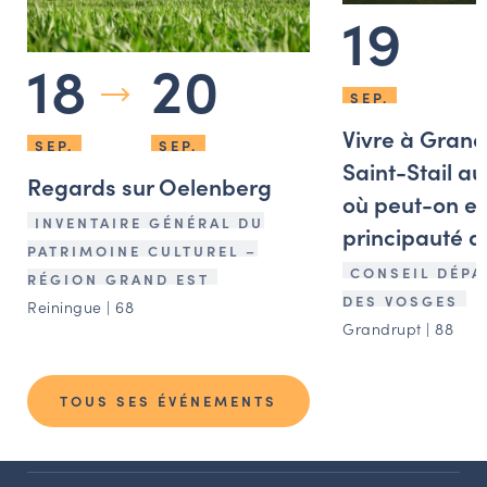
19
18
20
SEP.
Vivre à Grand
SEP.
SEP.
Saint-Stail au
Regards sur Oelenberg
où peut-on en
INVENTAIRE GÉNÉRAL DU
principauté d
PATRIMOINE CULTUREL –
CONSEIL DÉPA
RÉGION GRAND EST
DES VOSGES
Reiningue | 68
Grandrupt | 88
TOUS SES ÉVÉNEMENTS