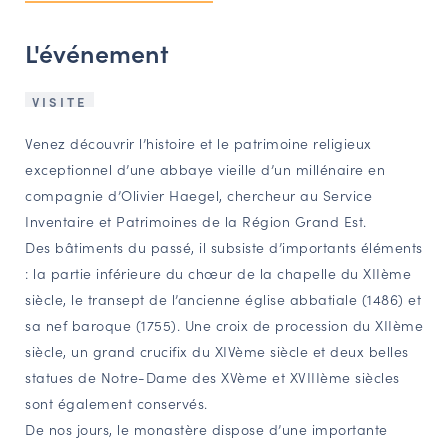
NAVIGATION FILTRÉE « ACTEURS »
L'événement
VISITE
PORTAIL CULTURE
Comité d'Histoire Régionale
Venez découvrir l’histoire et le patrimoine religieux
Service Inventaire et Patrimoines de la Région Grand Est
exceptionnel d’une abbaye vieille d’un millénaire en
compagnie d’Olivier Haegel, chercheur au Service
Inventaire et Patrimoines de la Région Grand Est.
VOUS ÊTES…
Des bâtiments du passé, il subsiste d’importants éléments
Amateurs d’histoire et de patrimoine
: la partie inférieure du chœur de la chapelle du XIIème
siècle, le transept de l’ancienne église abbatiale (1486) et
Responsables de structures
sa nef baroque (1755). Une croix de procession du XIIème
Étudiants & chercheurs
siècle, un grand crucifix du XIVème siècle et deux belles
statues de Notre-Dame des XVème et XVIIIème siècles
sont également conservés.
De nos jours, le monastère dispose d’une importante