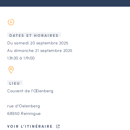
LES ACTIONS PHARES
CONTACT
Agenda
DATES ET HORAIRES
Annuaire
Du samedi 20 septembre 2025
Au dimanche 21 septembre 2025
13h30 à 17h00
Ressources
OFFRES D’EMPLOI ET DE STAGE
LIEU
BOURSE D’ÉCHANGE
Couvent de l'Œlenberg
OUTILS EN LIGNE
CARTES DES NAUDIN
rue d'Oelenberg
68950 Reiningue
Espace acteurs
VOIR L'ITINÉRAIRE