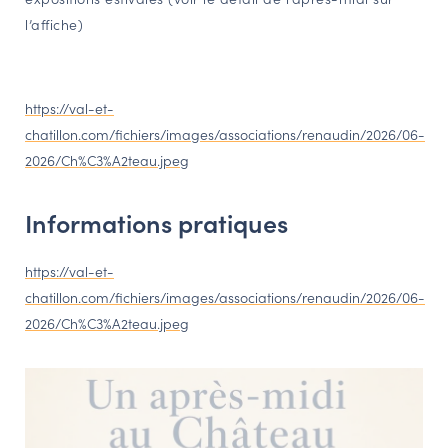
l’affiche)
NAVIGATION FILTRÉE « ACTEURS »
PORTAIL CULTURE
https://val-et-
chatillon.com/fichiers/images/associations/renaudin/2026/06-
Comité d'Histoire Régionale
2026/Ch%C3%A2teau.jpeg
Service Inventaire et Patrimoines de la Région Grand Est
Informations pratiques
VOUS ÊTES…
Amateurs d’histoire et de patrimoine
https://val-et-
chatillon.com/fichiers/images/associations/renaudin/2026/06-
Responsables de structures
2026/Ch%C3%A2teau.jpeg
Étudiants & chercheurs