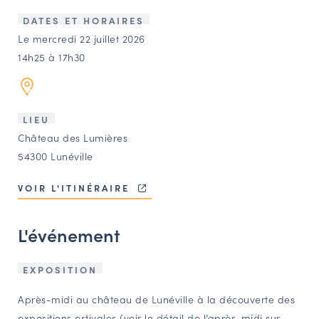
LES ACTIONS PHARES
DATES ET HORAIRES
CONTACT
Le mercredi 22 juillet 2026
14h25 à 17h30
Agenda
Annuaire
LIEU
Château des Lumières
Ressources
54300 Lunéville
VOIR L'ITINÉRAIRE
OFFRES D’EMPLOI ET DE STAGE
BOURSE D’ÉCHANGE
L'événement
OUTILS EN LIGNE
CARTES DES NAUDIN
EXPOSITION
Espace acteurs
Après-midi au château de Lunéville à la découverte des
expositions estivales (voir le détail de l’après-midi sur