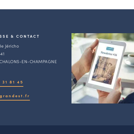
SSE & CONTACT
de Jéricho
41
 CHALONS-EN-CHAMPAGNE
 31 81 45
grandest.fr