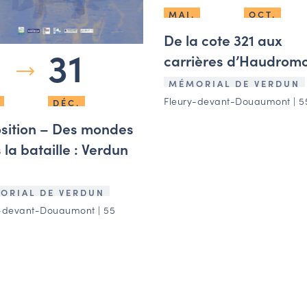
MAI.
OCT.
De la cote 321 aux
31
carrières d’Haudrom
MÉMORIAL DE VERDUN
Fleury-devant-Douaumont | 5
DÉC.
sition – Des mondes
 la bataille : Verdun
ORIAL DE VERDUN
-devant-Douaumont | 55