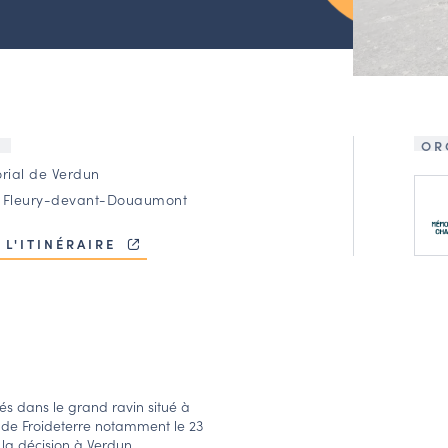
OR
U
ial de Verdun
 Fleury-devant-Douaumont
 L'ITINÉRAIRE
s dans le grand ravin situé à
 de Froideterre notamment le 23
er la décision à Verdun…