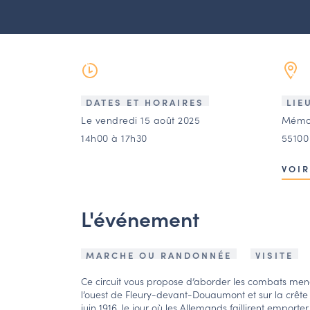
DATES ET HORAIRES
LIE
Le vendredi 15 août 2025
Mémor
14h00 à 17h30
55100
VOIR
L'événement
MARCHE OU RANDONNÉE
VISITE
Ce circuit vous propose d’aborder les combats mené
l’ouest de Fleury-devant-Douaumont et sur la crête
juin 1916, le jour où les Allemands faillirent emport