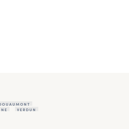
-DOUAUMONT
INE
VERDUN