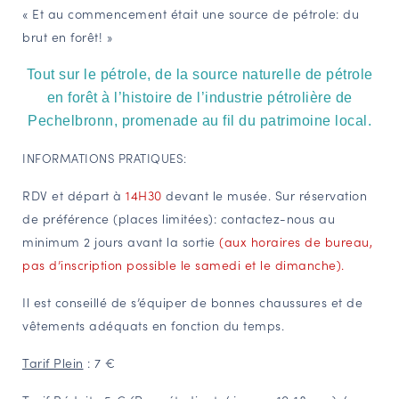
« Et au commencement était une source de pétrole: du
NAVIGATION FILTRÉE « ACTEURS »
brut en forêt! »
Tout sur le pétrole, de la source naturelle de pétrole
PORTAIL CULTURE
en forêt à l’histoire de l’industrie pétrolière de
Comité d'Histoire Régionale
Pechelbronn, promenade au fil du patrimoine local.
Service Inventaire et Patrimoines de la Région Grand Est
INFORMATIONS PRATIQUES:
RDV et départ à
14H30
devant le musée. Sur réservation
VOUS ÊTES…
de préférence (places limitées): contactez-nous au
Amateurs d’histoire et de patrimoine
minimum 2 jours avant la sortie
(aux horaires de bureau,
pas d’inscription possible le samedi et le dimanche).
Responsables de structures
Étudiants & chercheurs
Il est conseillé de s’équiper de bonnes chaussures et de
vêtements adéquats en fonction du temps.
Tarif Plein
:
7
€