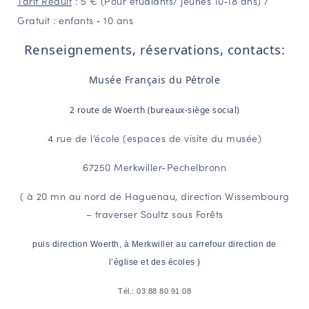
Tarif Réduit
:
5
€ (Pour étudiants/ jeunes 10
18 ans) /
‐
Gratuit :
enfants
10 ans
‐
Renseignements, réservations, contacts:
Musée Français du Pétrole
2 route de Woerth (bureaux-siège social)
4 rue de l’école (espaces de visite du musée)
67250 Merkwiller-Pechelbronn
( à 20 mn au nord de Haguenau, direction Wissembourg
– traverser Soultz sous Forêts
puis direction Woerth, à Merkwiller au carrefour direction de
l’église et des écoles )
Tél.: 03 88 80 91 08