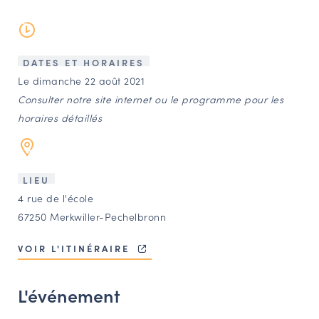
LES ACTIONS PHARES
CONTACT
Agenda
DATES ET HORAIRES
Le dimanche 22 août 2021
Consulter notre site internet ou le programme pour les
Annuaire
horaires détaillés
Ressources
LIEU
OFFRES D’EMPLOI ET DE STAGE
4 rue de l'école
67250 Merkwiller-Pechelbronn
BOURSE D’ÉCHANGE
OUTILS EN LIGNE
VOIR L'ITINÉRAIRE
CARTES DES NAUDIN
Espace acteurs
L'événement