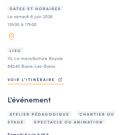
LES ACTIONS PHARES
DATES ET HORAIRES
CONTACT
Le samedi 6 juin 2026
15h00 à 17h00
Agenda
Annuaire
LIEU
10, La manufacture Royale
Ressources
88240 Bains-Les-Bains
VOIR L'ITINÉRAIRE
OFFRES D’EMPLOI ET DE STAGE
BOURSE D’ÉCHANGE
L'événement
OUTILS EN LIGNE
CARTES DES NAUDIN
ATELIER PÉDAGOGIQUE
CHANTIER OU
Espace acteurs
STAGE
SPECTACLE OU ANIMATION
Samedi 6 juin à 15 h