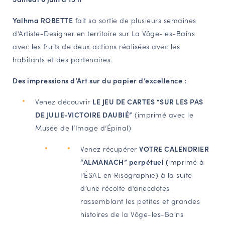
NAVIGATION FILTRÉE « ACTEURS »
Yalhma ROBETTE
fait sa sortie de plusieurs semaines
d’Artiste-Designer en territoire sur La Vôge-les-Bains
avec les fruits de deux actions réalisées avec les
PORTAIL CULTURE
habitants et des partenaires.
Comité d'Histoire Régionale
Des impressions d’Art sur du papier d’excellence :
Service Inventaire et Patrimoines de la Région Grand Est
Venez découvrir
LE JEU DE CARTES “SUR LES PAS
DE JULIE-VICTOIRE DAUBIÉ”
(imprimé avec le
VOUS ÊTES…
Musée de l’Image d’Épinal)
Amateurs d’histoire et de patrimoine
Venez récupérer
VOTRE CALENDRIER
Responsables de structures
“ALMANACH” perpétuel (
imprimé à
Étudiants & chercheurs
l’ÉSAL en Risographie) à la suite
d’une récolte d’anecdotes
rassemblant les petites et grandes
histoires de la Vôge-les-Bains