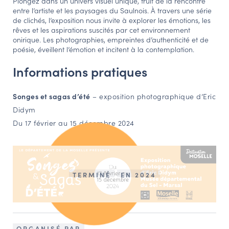
Plongez dans un univers visuel unique, fruit de la rencontre
entre l’artiste et les paysages du Saulnois. À travers une série
NAVIGATION FILTRÉE « ACTEURS »
de clichés, l’exposition nous invite à explorer les émotions, les
rêves et les aspirations suscités par cet environnement
onirique. Les photographies, empreintes d’authenticité et de
poésie, éveillent l’émotion et incitent à la contemplation.
PORTAIL CULTURE
Informations pratiques
Comité d'Histoire Régionale
Service Inventaire et Patrimoines de la Région Grand Est
Songes et sagas d’été
– exposition photographique d’Eric
Didym
VOUS ÊTES…
Du 17 février au 15 décembre 2024
Amateurs d’histoire et de patrimoine
Responsables de structures
Étudiants & chercheurs
TERMINÉ
EN 2024
ORGANISÉ PAR