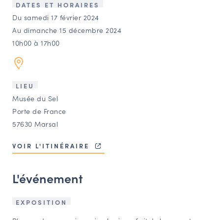
LES ACTIONS PHARES
DATES ET HORAIRES
Du samedi 17 février 2024
CONTACT
Au dimanche 15 décembre 2024
Agenda
10h00 à 17h00
Annuaire
LIEU
Musée du Sel
Ressources
Porte de France
57630 Marsal
OFFRES D’EMPLOI ET DE STAGE
VOIR L'ITINÉRAIRE
BOURSE D’ÉCHANGE
OUTILS EN LIGNE
L'événement
CARTES DES NAUDIN
Espace acteurs
EXPOSITION