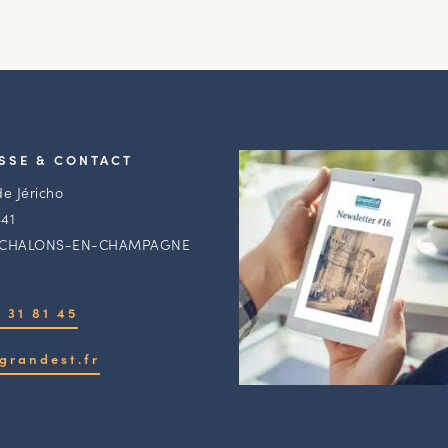
SSE & CONTACT
de Jéricho
41
 CHALONS-EN-CHAMPAGNE
 31 81 45
grandest.fr