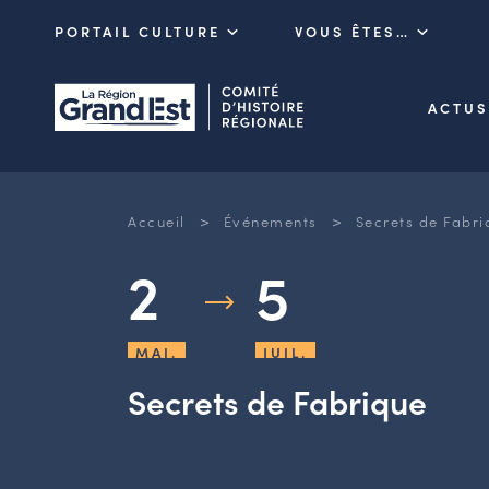
PORTAIL CULTURE
VOUS ÊTES…
ACTUS
>
>
Accueil
Événements
Secrets de Fabri
2
5
MAI.
JUIL.
Secrets de Fabrique