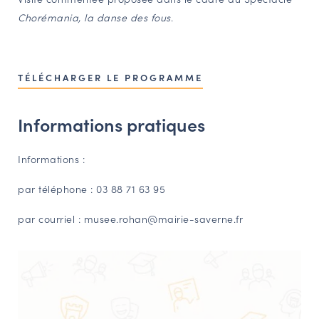
Chorémania, la danse des fous
.
NAVIGATION FILTRÉE « ACTEURS »
PORTAIL CULTURE
TÉLÉCHARGER LE PROGRAMME
Comité d'Histoire Régionale
Service Inventaire et Patrimoines de la Région Grand Est
Informations pratiques
Informations :
VOUS ÊTES…
par téléphone : 03 88 71 63 95
Amateurs d’histoire et de patrimoine
Responsables de structures
par courriel : musee.rohan@mairie-saverne.fr
Étudiants & chercheurs