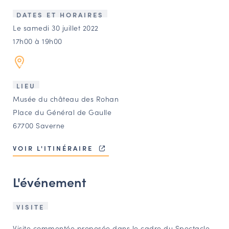
LES ACTIONS PHARES
DATES ET HORAIRES
CONTACT
Le samedi 30 juillet 2022
17h00 à 19h00
Agenda
Annuaire
LIEU
Musée du château des Rohan
Ressources
Place du Général de Gaulle
67700 Saverne
OFFRES D’EMPLOI ET DE STAGE
VOIR L'ITINÉRAIRE
BOURSE D’ÉCHANGE
OUTILS EN LIGNE
L'événement
CARTES DES NAUDIN
Espace acteurs
VISITE
Visite commentée proposée dans le cadre du Spectacle