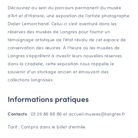
Découvrez au sein du parcours permanent du musée
NAVIGATION FILTRÉE « ACTEURS »
d’Art et d’Histoire, une exposition de l’artiste photographe
Didier Lemarchand. Celui-ci s’est aventuré dans les
réserves des musées de Langres pour fournir un
PORTAIL CULTURE
témoignage artistique de l’état révolu de cet espace de
Comité d'Histoire Régionale
conservation des œuvres. À l’heure où les musées de
Service Inventaire et Patrimoines de la Région Grand Est
Langres s’apprêtent à investir leurs nouvelles réserves
dans la citadelle, cette exposition nous rappelle le
souvenir d’un stockage ancien et émouvant des
VOUS ÊTES…
collections langroises.
Amateurs d’histoire et de patrimoine
Responsables de structures
Informations pratiques
Étudiants & chercheurs
Contacts
: 03 25 86 86 86 et accueil.musees@langres.fr
Tarif : Compris dans le billet d’entrée