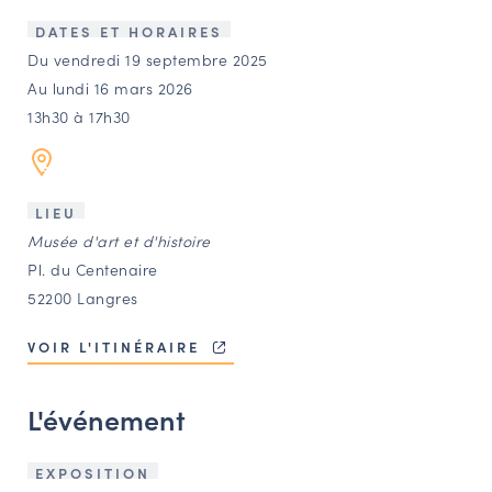
LES ACTIONS PHARES
DATES ET HORAIRES
CONTACT
Du vendredi 19 septembre 2025
Au lundi 16 mars 2026
Agenda
13h30 à 17h30
Annuaire
LIEU
Ressources
Musée d'art et d'histoire
Pl. du Centenaire
52200 Langres
OFFRES D’EMPLOI ET DE STAGE
BOURSE D’ÉCHANGE
VOIR L'ITINÉRAIRE
OUTILS EN LIGNE
CARTES DES NAUDIN
L'événement
Espace acteurs
EXPOSITION