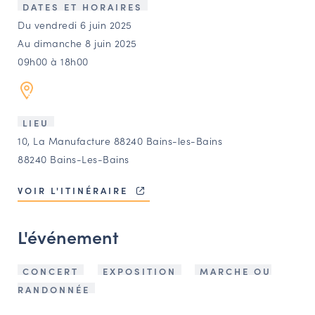
LES ACTIONS PHARES
DATES ET HORAIRES
Du vendredi 6 juin 2025
CONTACT
Au dimanche 8 juin 2025
Agenda
09h00 à 18h00
Annuaire
LIEU
10, La Manufacture 88240 Bains-les-Bains
Ressources
88240 Bains-Les-Bains
VOIR L'ITINÉRAIRE
OFFRES D’EMPLOI ET DE STAGE
BOURSE D’ÉCHANGE
L'événement
OUTILS EN LIGNE
CARTES DES NAUDIN
CONCERT
EXPOSITION
MARCHE OU
Espace acteurs
RANDONNÉE