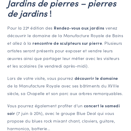
Jardins de pierres – pierres
NAVIGATION FILTRÉE « ACTEURS »
de jardins
!
Pour la 22ᵉ édition des
Rendez-vous aux jardins
venez
PORTAIL CULTURE
découvrir le domaine de la Manufacture Royale de Bains
Comité d'Histoire Régionale
et allez à la
rencontre de sculpteurs sur pierre
. Plusieurs
Service Inventaire et Patrimoines de la Région Grand Est
artistes seront présents pour exposer et vendre leurs
œuvres ainsi que partager leur métier avec les visiteurs
et les scolaires (le vendredi après-midi).
VOUS ÊTES…
Lors de votre visite, vous pourrez
découvrir le domaine
Amateurs d’histoire et de patrimoine
de la Manufacture Royale avec ses bâtiments du XVIIIe
Responsables de structures
siècle, sa Chapelle et son parc aux arbres remarquables.
Étudiants & chercheurs
Vous pourrez également profiter d’un
concert le samedi
soir
(7 juin à 20h), avec le groupe Blue Deal qui vous
propose du blues rock mixant chant, claviers, guitare,
harmonica, batterie…