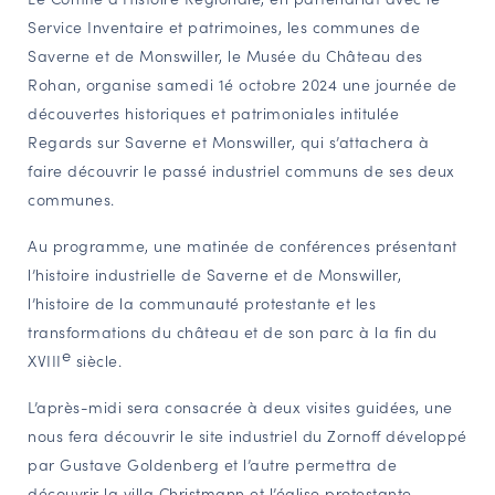
Service Inventaire et patrimoines, les communes de
NAVIGATION FILTRÉE « ACTEURS »
Saverne et de Monswiller, le Musée du Château des
Rohan, organise samedi 1é octobre 2024 une journée de
découvertes historiques et patrimoniales intitulée
PORTAIL CULTURE
Regards sur Saverne et Monswiller,
qui s’attachera à
Comité d'Histoire Régionale
faire découvrir le passé industriel communs de ses deux
Service Inventaire et Patrimoines de la Région Grand Est
communes.
Au programme, une matinée de conférences présentant
VOUS ÊTES…
l’histoire industrielle de Saverne et de Monswiller,
Amateurs d’histoire et de patrimoine
l’histoire de la communauté protestante et les
transformations du château et de son parc à la fin du
Responsables de structures
e
XVIII
siècle.
Étudiants & chercheurs
L’après-midi sera consacrée à deux visites guidées, une
nous fera découvrir le site industriel du Zornoff développé
par Gustave Goldenberg et l’autre permettra de
découvrir la villa Christmann et l’église protestante.