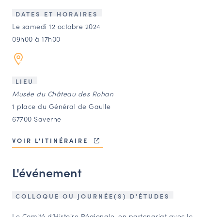
LES ACTIONS PHARES
DATES ET HORAIRES
CONTACT
Le samedi 12 octobre 2024
09h00 à 17h00
Agenda
Annuaire
LIEU
Musée du Château des Rohan
Ressources
1 place du Général de Gaulle
67700 Saverne
OFFRES D’EMPLOI ET DE STAGE
VOIR L'ITINÉRAIRE
BOURSE D’ÉCHANGE
OUTILS EN LIGNE
L'événement
CARTES DES NAUDIN
Espace acteurs
COLLOQUE OU JOURNÉE(S) D'ÉTUDES
Le Comité d’Histoire Régionale, en partenariat avec le