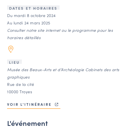
LES ACTIONS PHARES
DATES ET HORAIRES
CONTACT
Du mardi 8 octobre 2024
Au lundi 24 mars 2025
Agenda
Consulter notre site internet ou le programme pour les
horaires détaillés
Annuaire
Ressources
LIEU
Musée des Beaux-Arts et d’Archéologie Cabinets des arts
graphiques
OFFRES D’EMPLOI ET DE STAGE
Rue de la cité
BOURSE D’ÉCHANGE
10000 Troyes
OUTILS EN LIGNE
CARTES DES NAUDIN
VOIR L'ITINÉRAIRE
Espace acteurs
L'événement