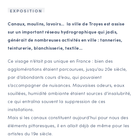
NAVIGATION FILTRÉE « ACTEURS »
EXPOSITION
Canaux, moulins, lavoirs… la ville de Troyes est assise
sur un important réseau hydrographique qui jadis,
PORTAIL CULTURE
générait de nombreuses activités en ville : tanneries,
Comité d'Histoire Régionale
teinturerie, blanchisserie, textile…
Service Inventaire et Patrimoines de la Région Grand Est
Ce visage n’était pas unique en France : bien des
agglomérations étaient parcourues, jusqu’au 20e siècle,
VOUS ÊTES…
par d’abondants cours d’eau, qui pouvaient
Amateurs d’histoire et de patrimoine
s’accompagner de nuisances. Mauvaises odeurs, eaux
souillées, humidité ambiante étaient sources d’insalubrité,
Responsables de structures
ce qui entraîna souvent la suppression de ces
Étudiants & chercheurs
installations.
Mais si les canaux constituent aujourd’hui pour nous des
éléments pittoresques, il en allait déjà de même pour les
artistes du 19e siècle.