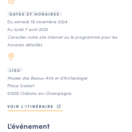
LES ACTIONS PHARES
CONTACT
DATES ET HORAIRES
Du samedi 16 novembre 2024
Agenda
Au lundi 7 avril 2025
Consulter notre site internet ou le programme pour les
Annuaire
horaires détaillés
Ressources
LIEU
Musée des Beaux-Arts et d'Archéologie
OFFRES D’EMPLOI ET DE STAGE
Place Godart
BOURSE D’ÉCHANGE
51000 Châlons-en-Champagne
OUTILS EN LIGNE
CARTES DES NAUDIN
VOIR L'ITINÉRAIRE
Espace acteurs
L'événement