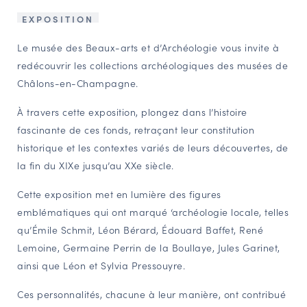
NAVIGATION FILTRÉE « ACTEURS »
EXPOSITION
Le musée des Beaux-arts et d’Archéologie vous invite à
redécouvrir les collections archéologiques des musées de
PORTAIL CULTURE
Châlons-en-Champagne.
Comité d'Histoire Régionale
À travers cette exposition, plongez dans l’histoire
Service Inventaire et Patrimoines de la Région Grand Est
fascinante de ces fonds, retraçant leur constitution
historique et les contextes variés de leurs découvertes, de
VOUS ÊTES…
la fin du XIXe jusqu’au XXe siècle.
Amateurs d’histoire et de patrimoine
Cette exposition met en lumière des figures
Responsables de structures
emblématiques qui ont marqué ‘archéologie locale, telles
Étudiants & chercheurs
qu’Émile Schmit, Léon Bérard, Édouard Baffet, René
Lemoine, Germaine Perrin de la Boullaye, Jules Garinet,
ainsi que Léon et Sylvia Pressouyre.
Ces personnalités, chacune à leur manière, ont contribué