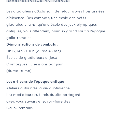
MANIFESTATION NATIONALE
NAVIGATION FILTRÉE « ACTEURS »
Les gladiateurs d’Acta sont de retour après trois années
d’absence. Des combats, une école des petits
gladiateurs, ainsi qu’une école des jeux olympiques
PORTAIL CULTURE
antiques, vous attendent, pour un grand saut à l’époque
Comité d'Histoire Régionale
gallo-romaine.
Service Inventaire et Patrimoines de la Région Grand Est
Démonstrations de combats :
11h15, 14h30, 16h (durée 45 mn)
Écoles de gladiateurs et Jeux
VOUS ÊTES…
Olympiques : 3 sessions par jour
Amateurs d’histoire et de patrimoine
(durée 25 mn)
Responsables de structures
Les artisans de l’époque antique
Étudiants & chercheurs
Ateliers autour de la vie quotidienne.
Les médiateurs culturels du site partagent
avec vous savoirs et savoir-faire des
Gallo-Romains.