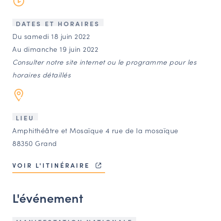
LES ACTIONS PHARES
CONTACT
DATES ET HORAIRES
Du samedi 18 juin 2022
Agenda
Au dimanche 19 juin 2022
Consulter notre site internet ou le programme pour les
Annuaire
horaires détaillés
Ressources
LIEU
Amphithéâtre et Mosaïque 4 rue de la mosaïque
OFFRES D’EMPLOI ET DE STAGE
88350 Grand
BOURSE D’ÉCHANGE
OUTILS EN LIGNE
VOIR L'ITINÉRAIRE
CARTES DES NAUDIN
L'événement
Espace acteurs