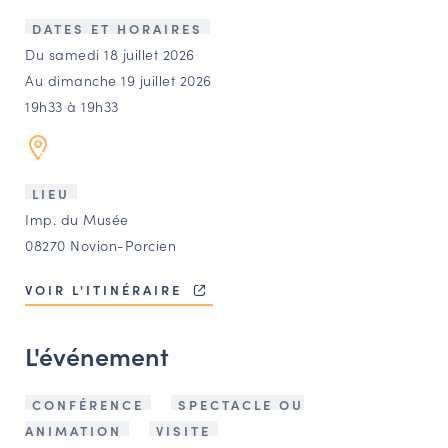
LES ACTIONS PHARES
DATES ET HORAIRES
CONTACT
Du samedi 18 juillet 2026
Au dimanche 19 juillet 2026
Agenda
19h33 à 19h33
Annuaire
LIEU
Ressources
Imp. du Musée
08270 Novion-Porcien
OFFRES D’EMPLOI ET DE STAGE
VOIR L'ITINÉRAIRE
BOURSE D’ÉCHANGE
OUTILS EN LIGNE
L'événement
CARTES DES NAUDIN
Espace acteurs
CONFÉRENCE
SPECTACLE OU
ANIMATION
VISITE