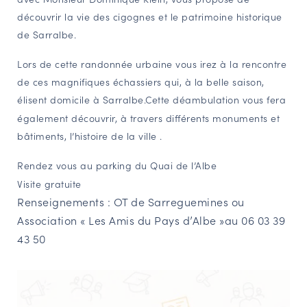
découvrir la vie des cigognes et le patrimoine historique
NAVIGATION FILTRÉE « ACTEURS »
de Sarralbe.
Lors de cette randonnée urbaine vous irez à la rencontre
PORTAIL CULTURE
de ces magnifiques échassiers qui, à la belle saison,
Comité d'Histoire Régionale
élisent domicile à Sarralbe.
Cette déambulation vous fera
Service Inventaire et Patrimoines de la Région Grand Est
également découvrir, à travers différents monuments et
bâtiments, l’histoire de la ville .
VOUS ÊTES…
Rendez vous au parking du Quai de l’Albe
Visite gratuite
Amateurs d’histoire et de patrimoine
Renseignements : OT de Sarreguemines ou
Responsables de structures
Association « Les Amis du Pays d’Albe »
au 06 03 39
Étudiants & chercheurs
43 50