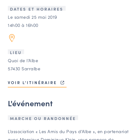
LES ACTIONS PHARES
DATES ET HORAIRES
CONTACT
Le samedi 25 mai 2019
14h00 à 16h00
Agenda
Annuaire
LIEU
Quai de l'Albe
Ressources
57430 Sarralbe
VOIR L'ITINÉRAIRE
OFFRES D’EMPLOI ET DE STAGE
BOURSE D’ÉCHANGE
L'événement
OUTILS EN LIGNE
CARTES DES NAUDIN
MARCHE OU RANDONNÉE
Espace acteurs
L’association « Les Amis du Pays d’Albe », en partenariat
avec Monsieur Dominique Klein, vous propose de