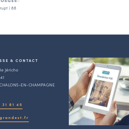
VOSGES
upt | 88
SSE & CONTACT
de Jéricho
41
 CHALONS-EN-CHAMPAGNE
 31 81 45
grandest.fr