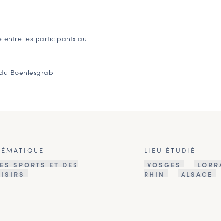
e entre les participants au
g du Boenlesgrab
HÉMATIQUE
LIEU ÉTUDIÉ
ES SPORTS ET DES
VOSGES
LORR
OISIRS
RHIN
ALSACE