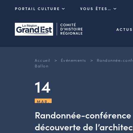
PORTAIL CULTURE
VOUS ÊTES…
ACTUS
>
>
Accueil
Événements
Randonnée-confér
Ballon
14
MAR.
Randonnée-conférence :
découverte de l’architec