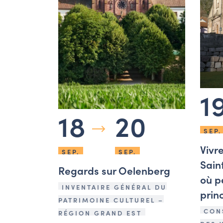
1
18
20
SEP.
Vivr
SEP.
SEP.
Saint
Regards sur Oelenberg
où p
INVENTAIRE GÉNÉRAL DU
prin
PATRIMOINE CULTUREL –
CON
RÉGION GRAND EST