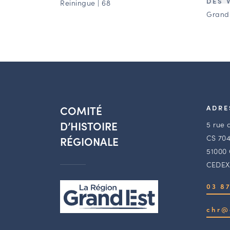
DES 
Reiningue | 68
Grandr
COMITÉ
ADRE
D’HISTOIRE
5 rue 
CS 704
RÉGIONALE
51000
CEDEX
03 87
chr@