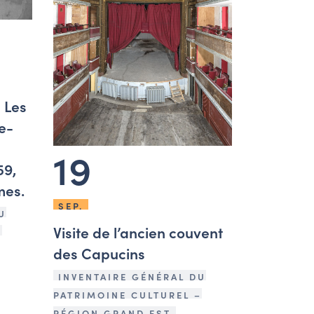
 Les
e-
19
59,
mes.
SEP.
U
Visite de l’ancien couvent
–
des Capucins
INVENTAIRE GÉNÉRAL DU
PATRIMOINE CULTUREL –
RÉGION GRAND EST