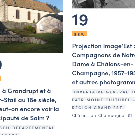
19
SEP.
Projection Image’Est :
Compagnons de Notr
9
Dame à Châlons-en-
Champagne, 1957-19
et autres photogram
e à Grandrupt et à
INVENTAIRE GÉNÉRAL D
-Stail au 18e siècle,
PATRIMOINE CULTUREL 
eut-on encore voir la
RÉGION GRAND EST
Châlons-en-Champagne | 51
cipauté de Salm ?
SEIL DÉPARTEMENTAL