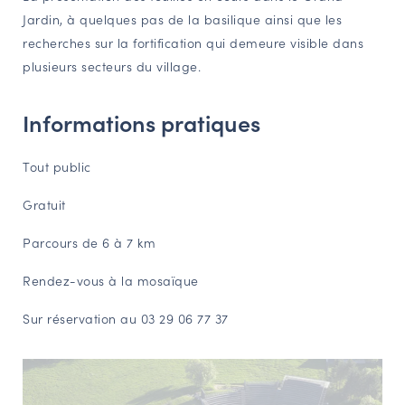
Jardin, à quelques pas de la basilique ainsi que les
NAVIGATION FILTRÉE « ACTEURS »
recherches sur la fortification qui demeure visible dans
plusieurs secteurs du village.
PORTAIL CULTURE
Informations pratiques
Comité d'Histoire Régionale
Service Inventaire et Patrimoines de la Région Grand Est
Tout public
Gratuit
VOUS ÊTES…
Parcours de 6 à 7 km
Amateurs d’histoire et de patrimoine
Responsables de structures
Rendez-vous à la mosaïque
Étudiants & chercheurs
Sur réservation au 03 29 06 77 37