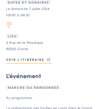
LES ACTIONS PHARES
DATES ET HORAIRES
Le dimanche 7 juillet 2024
CONTACT
10h00 à 16h30
Agenda
Annuaire
LIEU
4 Rue de la Mosaïque
88350 Grand
Ressources
VOIR L'ITINÉRAIRE
OFFRES D’EMPLOI ET DE STAGE
L'événement
BOURSE D’ÉCHANGE
OUTILS EN LIGNE
CARTES DES NAUDIN
MARCHE OU RANDONNÉE
Au programme :
Espace acteurs
La présentation des fouilles en cours dans le Grand