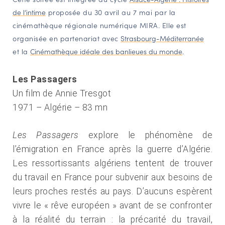
de l’intime
proposée du 30 avril au 7 mai par la
NAVIGATION FILTRÉE « ACTEURS »
cinémathèque régionale numérique MIRA. Elle est
organisée en partenariat avec
Strasbourg-Méditerranée
et la
Cinémathèque idéale des banlieues du monde
.
PORTAIL CULTURE
Comité d'Histoire Régionale
Les Passagers
Service Inventaire et Patrimoines de la Région Grand Est
Un film de Annie Tresgot
1971 – Algérie – 83 mn
VOUS ÊTES…
Les Passagers
explore le phénomène de
Amateurs d’histoire et de patrimoine
l’émigration en France après la guerre d’Algérie.
Responsables de structures
Les ressortissants algériens tentent de trouver
Étudiants & chercheurs
du travail en France pour subvenir aux besoins de
leurs proches restés au pays. D’aucuns espèrent
vivre le « rêve européen » avant de se confronter
à la réalité du terrain : la précarité du travail,