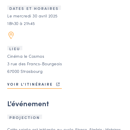
LES ACTIONS PHARES
DATES ET HORAIRES
CONTACT
Le mercredi 30 avril 2025
18h30 à 21h45
Agenda
Annuaire
LIEU
Cinéma le Cosmos
Ressources
3 rue des Francs-Bourgeois
67000 Strasbourg
OFFRES D’EMPLOI ET DE STAGE
VOIR L'ITINÉRAIRE
BOURSE D’ÉCHANGE
OUTILS EN LIGNE
L'événement
CARTES DES NAUDIN
Espace acteurs
PROJECTION
Cette soirée est intégrée au cycle
Alsace-Algérie : Histoires