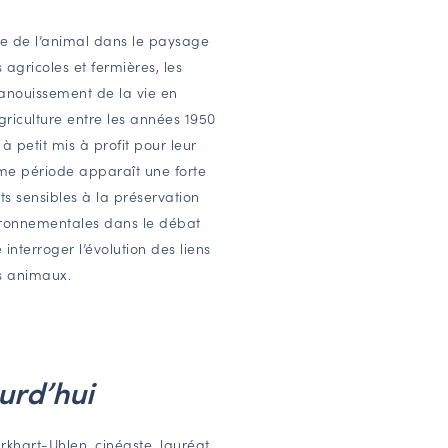
ce de l’animal dans le paysage
agricoles et fermières, les
anouissement de la vie en
griculture entre les années 1950
 à petit mis à profit pour leur
ême période apparaît une forte
s sensibles à la préservation
nvironnementales dans le débat
 interroger l’évolution des liens
es animaux.
urd’hui
rkhart-Uhlen, cinéaste, lauréat