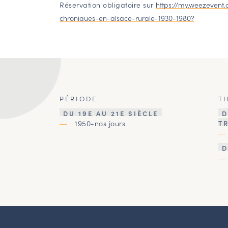
Réservation obligatoire sur
https://my.weezevent
chroniques-en-alsace-rurale-1930-1980?
PÉRIODE
T
DU 19E AU 21E SIÈCLE
D
1950-nos jours
T
D