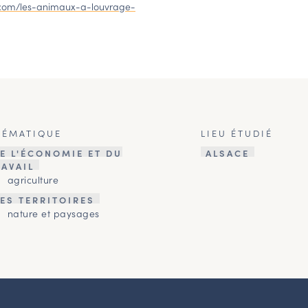
.com/les-animaux-a-louvrage-
HÉMATIQUE
LIEU ÉTUDIÉ
E L'ÉCONOMIE ET DU
ALSACE
RAVAIL
agriculture
ES TERRITOIRES
nature et paysages