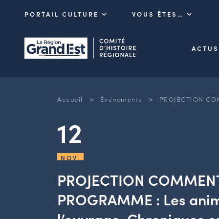
PORTAIL CULTURE
VOUS ÊTES…
ACTUS
>
>
Accueil
Événements
PROJECTION COMM
12
NOV.
PROJECTION COMMENT
PROGRAMME : Les ani
l’ouvrage. Chroniques e