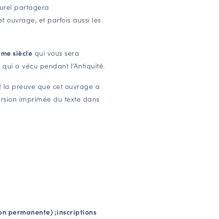
turel partagera
et ouvrage, et parfois aussi les
ème siècle
qui vous sera
 qui a vécu pendant l’Antiquité.
t la preuve que cet ouvrage a
version imprimée du texte dans
ion permanente) ;
inscriptions