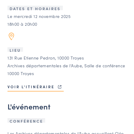
LES ACTIONS PHARES
DATES ET HORAIRES
CONTACT
Le mercredi 12 novembre 2025
18h00 à 20h00
Agenda
Annuaire
LIEU
131 Rue Etienne Pedron, 10000 Troyes
Ressources
Archives départementales de l'Aube, Salle de conférence
10000 Troyes
OFFRES D’EMPLOI ET DE STAGE
VOIR L'ITINÉRAIRE
BOURSE D’ÉCHANGE
OUTILS EN LIGNE
L'événement
CARTES DES NAUDIN
Espace acteurs
CONFÉRENCE
Les Archives départementales de l’Aube accueillent Cléo