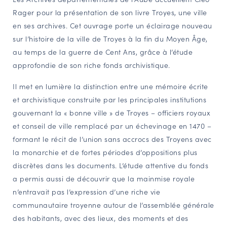
Rager pour la présentation de son livre Troyes, une ville
NAVIGATION FILTRÉE « ACTEURS »
en ses archives. Cet ouvrage porte un éclairage nouveau
sur l’histoire de la ville de Troyes à la fin du Moyen Âge,
au temps de la guerre de Cent Ans, grâce à l’étude
PORTAIL CULTURE
approfondie de son riche fonds archivistique.
Comité d'Histoire Régionale
Service Inventaire et Patrimoines de la Région Grand Est
Il met en lumière la distinction entre une mémoire écrite
et archivistique construite par les principales institutions
gouvernant la « bonne ville » de Troyes – officiers royaux
VOUS ÊTES…
et conseil de ville remplacé par un échevinage en 1470 –
Amateurs d’histoire et de patrimoine
formant le récit de l’union sans accrocs des Troyens avec
la monarchie et de fortes périodes d’oppositions plus
Responsables de structures
discrètes dans les documents. L’étude attentive du fonds
Étudiants & chercheurs
a permis aussi de découvrir que la mainmise royale
n’entravait pas l’expression d’une riche vie
communautaire troyenne autour de l’assemblée générale
des habitants, avec des lieux, des moments et des