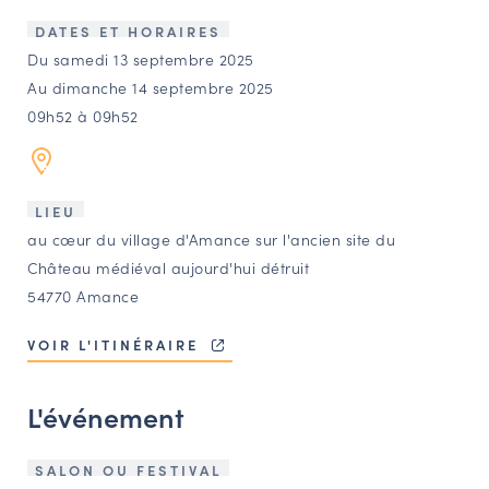
LES ACTIONS PHARES
DATES ET HORAIRES
CONTACT
Du samedi 13 septembre 2025
Au dimanche 14 septembre 2025
Agenda
09h52 à 09h52
Annuaire
LIEU
Ressources
au cœur du village d'Amance sur l'ancien site du
Château médiéval aujourd'hui détruit
54770 Amance
OFFRES D’EMPLOI ET DE STAGE
BOURSE D’ÉCHANGE
VOIR L'ITINÉRAIRE
OUTILS EN LIGNE
CARTES DES NAUDIN
L'événement
Espace acteurs
SALON OU FESTIVAL