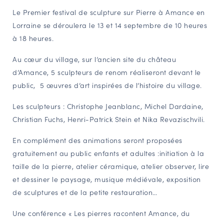
Le Premier festival de sculpture sur Pierre à Amance en
NAVIGATION FILTRÉE « ACTEURS »
Lorraine se déroulera le 13 et 14 septembre de 10 heures
à 18 heures.
PORTAIL CULTURE
Au cœur du village, sur l’ancien site du château
Comité d'Histoire Régionale
d’Amance, 5 sculpteurs de renom réaliseront devant le
Service Inventaire et Patrimoines de la Région Grand Est
public, 5 œuvres d’art inspirées de l’histoire du village.
Les sculpteurs : Christophe Jeanblanc, Michel Dardaine,
Christian Fuchs, Henri-Patrick Stein et Nika Revazischvili.
VOUS ÊTES…
Amateurs d’histoire et de patrimoine
En complément des animations seront proposées
Responsables de structures
gratuitement au public enfants et adultes :initiation à la
Étudiants & chercheurs
taille de la pierre, atelier céramique, atelier observer, lire
et dessiner le paysage, musique médiévale, exposition
de sculptures et de la petite restauration…
Une conférence « Les pierres racontent Amance, du