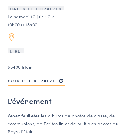
LES ACTIONS PHARES
DATES ET HORAIRES
CONTACT
Le samedi 10 juin 2017
10h00 à 18h00
Agenda
Annuaire
LIEU
Ressources
55400 Étain
VOIR L'ITINÉRAIRE
OFFRES D’EMPLOI ET DE STAGE
BOURSE D’ÉCHANGE
L'événement
OUTILS EN LIGNE
CARTES DES NAUDIN
Venez feuilleter les albums de photos de classe, de
communions, de Petitcollin et de multiples photos du
Espace acteurs
Pays d’Etain.