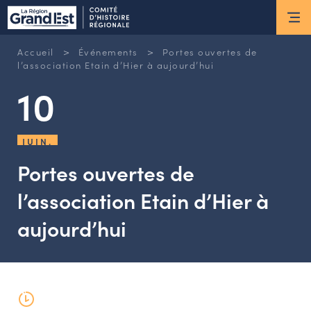
ESPACE MEMBRE
>
>
Accueil
Événements
Portes ouvertes de
Actus
l’association Etain d’Hier à aujourd’hui
10
ACTUALITÉS DU MOMENT
RETOUR SUR LES DERNIÈRES
JUIN.
NEWSLETTERS
INSCRIPTION À LA NEWSLETTER
Portes ouvertes de
l’association Etain d’Hier à
Nous connaître
aujourd’hui
LES MISSIONS DU CHR
L’ÉQUIPE DU CHR
LE CONSEIL DES ASSOCIATIONS
LE CONSEIL SCIENTIFIQUE