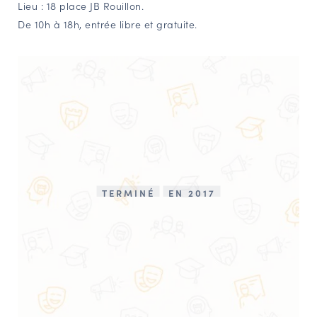
Lieu : 18 place JB Rouillon.
NAVIGATION FILTRÉE « ACTEURS »
De 10h à 18h, entrée libre et gratuite.
PORTAIL CULTURE
Comité d'Histoire Régionale
Service Inventaire et Patrimoines de la Région Grand Est
VOUS ÊTES…
Amateurs d’histoire et de patrimoine
TERMINÉ
EN 2017
Responsables de structures
Étudiants & chercheurs