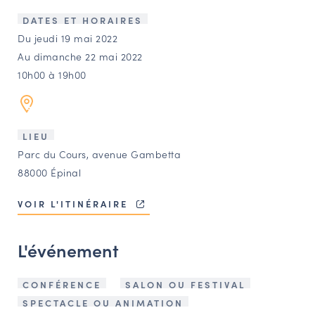
LES ACTIONS PHARES
DATES ET HORAIRES
CONTACT
Du jeudi 19 mai 2022
Au dimanche 22 mai 2022
Agenda
10h00 à 19h00
Annuaire
LIEU
Ressources
Parc du Cours, avenue Gambetta
88000 Épinal
OFFRES D’EMPLOI ET DE STAGE
VOIR L'ITINÉRAIRE
BOURSE D’ÉCHANGE
OUTILS EN LIGNE
L'événement
CARTES DES NAUDIN
Espace acteurs
CONFÉRENCE
SALON OU FESTIVAL
SPECTACLE OU ANIMATION