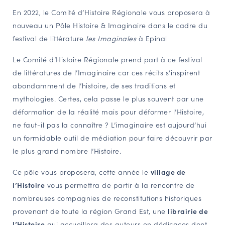
En 2022, le Comité d’Histoire Régionale vous proposera à
NAVIGATION FILTRÉE « ACTEURS »
nouveau un Pôle Histoire & Imaginaire dans le cadre du
festival de littérature
les Imaginales
à Epinal
PORTAIL CULTURE
Le Comité d’Histoire Régionale prend part à ce festival
Comité d'Histoire Régionale
de littératures de l’Imaginaire car ces récits s’inspirent
Service Inventaire et Patrimoines de la Région Grand Est
abondamment de l’histoire, de ses traditions et
mythologies. Certes, cela passe le plus souvent par une
déformation de la réalité mais pour déformer l’Histoire,
VOUS ÊTES…
ne faut-il pas la connaître ? L’imaginaire est aujourd’hui
Amateurs d’histoire et de patrimoine
un formidable outil de médiation pour faire découvrir par
le plus grand nombre l’Histoire.
Responsables de structures
Étudiants & chercheurs
Ce pôle vous proposera, cette année le
village de
l’Histoire
vous permettra de partir à la rencontre de
nombreuses compagnies de reconstitutions historiques
provenant de toute la région Grand Est, une
librairie de
l’Histoire
qui accueillera des auteurs en dédicaces dont