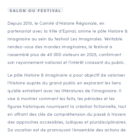
NAVIGATION FILTRÉE « ACTEURS »
SALON OU FESTIVAL
Depuis 2015, le Comité d’Histoire Régionale, en
partenariat avec la Ville d’Epinal, anime le pôle Histoire &
PORTAIL CULTURE
imaginaire au sein du festival Les Imaginales. Véritable
Comité d'Histoire Régionale
rendez-vous des mondes imaginaires, le festival a
Service Inventaire et Patrimoines de la Région Grand Est
rassemblé plus de 40 000 visiteurs en 2025, confirmant
son rayonnement national et l’intérêt croissant du public.
VOUS ÊTES…
Le pôle Histoire & imaginaire a pour objectif de valoriser
Amateurs d’histoire et de patrimoine
l’Histoire auprès du grand public en explorant les liens
qu’elle entretient avec les littératures de l’imaginaire. Il
Responsables de structures
vise à montrer comment les faits, les périodes et les
Étudiants & chercheurs
figures historiques nourrissent la création fictionnelle, tout
en offrant des clés de compréhension du passé à travers
des approches accessibles, ludiques et pluridisciplinaires.
Sa vocation est de promouvoir l’ensemble des actions de