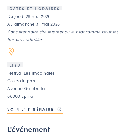
LES ACTIONS PHARES
DATES ET HORAIRES
CONTACT
Du jeudi 28 mai 2026
Au dimanche 31 mai 2026
Agenda
Consulter notre site internet ou le programme pour les
horaires détaillés
Annuaire
Ressources
LIEU
Festival Les Imaginales
Cours du parc
OFFRES D’EMPLOI ET DE STAGE
Avenue Gambetta
BOURSE D’ÉCHANGE
88000 Épinal
OUTILS EN LIGNE
CARTES DES NAUDIN
VOIR L'ITINÉRAIRE
Espace acteurs
L'événement