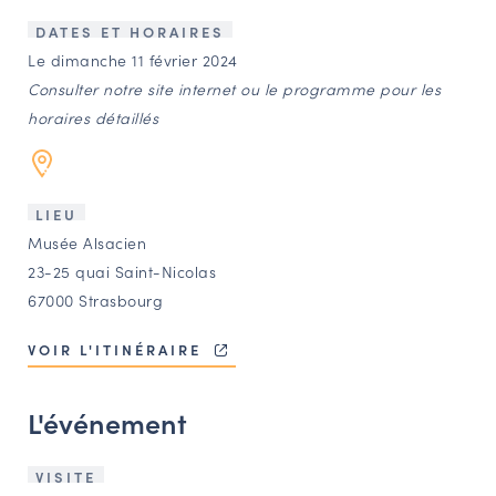
LES ACTIONS PHARES
DATES ET HORAIRES
CONTACT
Le dimanche 11 février 2024
Consulter notre site internet ou le programme pour les
Agenda
horaires détaillés
Annuaire
LIEU
Ressources
Musée Alsacien
23-25 quai Saint-Nicolas
67000 Strasbourg
OFFRES D’EMPLOI ET DE STAGE
BOURSE D’ÉCHANGE
VOIR L'ITINÉRAIRE
OUTILS EN LIGNE
CARTES DES NAUDIN
L'événement
Espace acteurs
VISITE