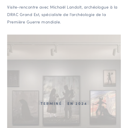
Visite-rencontre avec Michaël Landolt, archéologue à la
NAVIGATION FILTRÉE « ACTEURS »
DRAC Grand Est, spécialiste de l’archéologie de la
Première Guerre mondiale.
PORTAIL CULTURE
Comité d'Histoire Régionale
Service Inventaire et Patrimoines de la Région Grand Est
VOUS ÊTES…
Amateurs d’histoire et de patrimoine
Responsables de structures
Étudiants & chercheurs
TERMINÉ
EN 2024