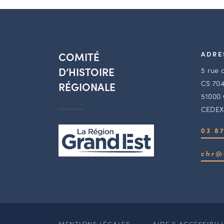
COMITÉ
ADRE
D’HISTOIRE
5 rue 
CS 704
RÉGIONALE
51000
CEDEX
03 87
chr@
MENTIONS LÉGALES
AIDE & ACCESSIBIL