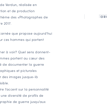
de Verdun, réalisée en
tion et de production
OR
e thème des «Photographes de
e 2017.
ncarnée que propose aujourd’hui
 sur ces hommes qui partent
nner à voir? Quel sens donnent-
hommes partent au cœur des
nté de documenter la guerre
raphiques et picturales
ir des images jusque-là
sible.
re l’accent sur la personnalité
une diversité de profils de
ographie de guerre jusqu’aux