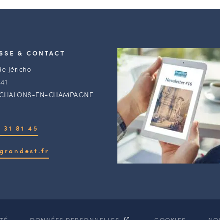
SSE & CONTACT
de Jéricho
41
 CHALONS-EN-CHAMPAGNE
 31 81 45
grandest.fr
ITÉ
DONNÉES PERSONNELLES
COOKIES
NO