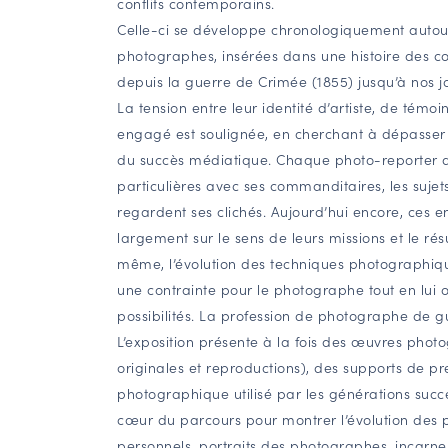
conflits contemporains.
Celle-ci se développe chronologiquement autour
photographes, insérées dans une histoire des conf
depuis la guerre de Crimée (1855) jusqu’à nos jo
La tension entre leur identité d’artiste, de témo
engagé est soulignée, en cherchant à dépasser 
du succès médiatique. Chaque photo-reporter de
particulières avec ses commanditaires, les sujet
regardent ses clichés. Aujourd’hui encore, ces e
largement sur le sens de leurs missions et le rés
même, l’évolution des techniques photographiqu
une contrainte pour le photographe tout en lui
possibilités. La profession de photographe de gu
L’exposition présente à la fois des œuvres pho
originales et reproductions), des supports de pr
photographique utilisé par les générations suc
cœur du parcours pour montrer l’évolution des 
personnels, portraits des photographes, incarnen