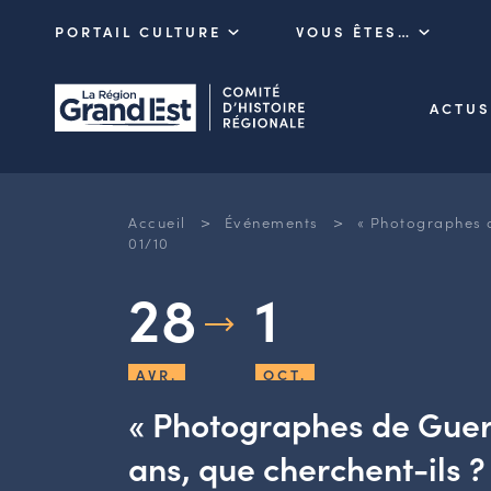
PORTAIL CULTURE
VOUS ÊTES…
ACTUS
>
>
Accueil
Événements
« Photographes d
01/10
28
1
AVR.
OCT.
« Photographes de Guer
ans, que cherchent-ils ?