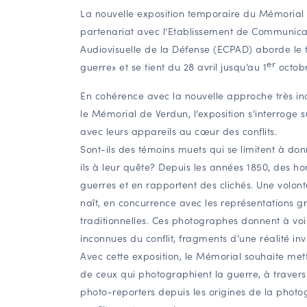
La nouvelle exposition temporaire du Mémorial 
partenariat avec l’Etablissement de Communica
Audiovisuelle de la Défense (ECPAD) aborde l
er
guerre» et se tient du 28 avril jusqu’au 1
octobr
En cohérence avec la nouvelle approche très i
le Mémorial de Verdun, l’exposition s’interroge
avec leurs appareils au cœur des conflits.
Sont-ils des témoins muets qui se limitent à do
ils à leur quête? Depuis les années 1850, des 
guerres et en rapportent des clichés. Une volo
naît, en concurrence avec les représentations g
traditionnelles. Ces photographes donnent à vo
inconnues du conflit, fragments d’une réalité invi
Avec cette exposition, le Mémorial souhaite mett
de ceux qui photographient la guerre, à travers 
photo-reporters depuis les origines de la phot