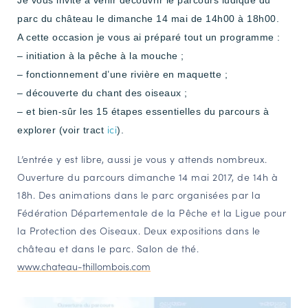
Je vous invite à venir découvrir le parcours ludique du
NAVIGATION FILTRÉE « ACTEURS »
parc du château le dimanche 14 mai de 14h00 à 18h00.
A cette occasion je vous ai préparé tout un programme :
– initiation à la pêche à la mouche ;
PORTAIL CULTURE
– fonctionnement d’une rivière en maquette ;
Comité d'Histoire Régionale
– découverte du chant des oiseaux ;
– et bien-sûr les 15 étapes essentielles du parcours à
Service Inventaire et Patrimoines de la Région Grand Est
ici
explorer (voir tract
).
L’entrée y est libre, aussi je vous y attends nombreux.
VOUS ÊTES…
Ouverture du parcours dimanche 14 mai 2017, de 14h à
Amateurs d’histoire et de patrimoine
18h. Des animations dans le parc organisées par la
Responsables de structures
Fédération Départementale de la Pêche et la Ligue pour
Étudiants & chercheurs
la Protection des Oiseaux. Deux expositions dans le
château et dans le parc. Salon de thé.
www.chateau-thillombois.com