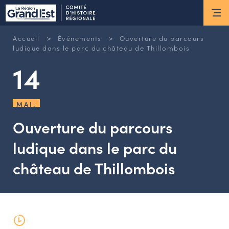
ESPACE MEMBRE
>
>
Accueil
Événements
Ouverture du parcours
Actus
ludique dans le parc du château de Thillombois
14
ACTUALITÉS DU MOMENT
RETOUR SUR LES DERNIÈRES
MAI.
NEWSLETTERS
INSCRIPTION À LA NEWSLETTER
Ouverture du parcours
ludique dans le parc du
Nous connaître
château de Thillombois
LES MISSIONS DU CHR
L’ÉQUIPE DU CHR
LE CONSEIL DES ASSOCIATIONS
LE CONSEIL SCIENTIFIQUE