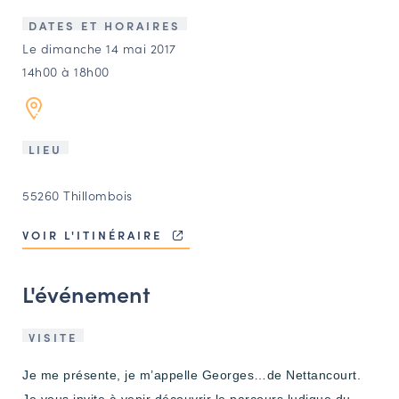
LES ACTIONS PHARES
DATES ET HORAIRES
CONTACT
Le dimanche 14 mai 2017
14h00 à 18h00
Agenda
Annuaire
LIEU
Ressources
55260 Thillombois
VOIR L'ITINÉRAIRE
OFFRES D’EMPLOI ET DE STAGE
BOURSE D’ÉCHANGE
L'événement
OUTILS EN LIGNE
CARTES DES NAUDIN
VISITE
Espace acteurs
Je me présente, je m’appelle Georges…de Nettancourt.