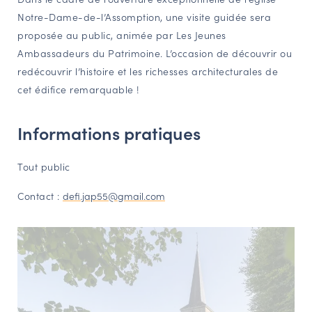
Notre-Dame-de-l’Assomption, une visite guidée sera
NAVIGATION FILTRÉE « ACTEURS »
proposée au public, animée par Les Jeunes
Ambassadeurs du Patrimoine. L’occasion de découvrir ou
redécouvrir l’histoire et les richesses architecturales de
PORTAIL CULTURE
cet édifice remarquable !
Comité d'Histoire Régionale
Service Inventaire et Patrimoines de la Région Grand Est
Informations pratiques
Tout public
VOUS ÊTES…
Amateurs d’histoire et de patrimoine
Contact :
defi.jap55@gmail.com
Responsables de structures
Étudiants & chercheurs