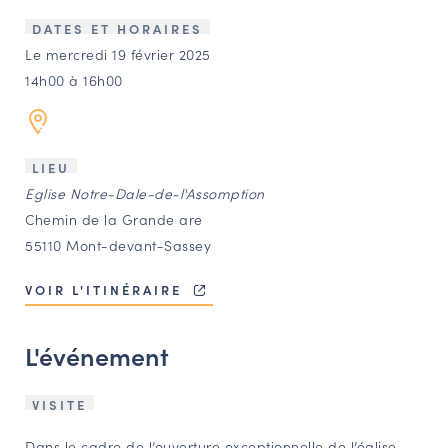
LES ACTIONS PHARES
DATES ET HORAIRES
CONTACT
Le mercredi 19 février 2025
14h00 à 16h00
Agenda
Annuaire
LIEU
Eglise Notre-Dale-de-l'Assomption
Ressources
Chemin de la Grande are
55110 Mont-devant-Sassey
OFFRES D’EMPLOI ET DE STAGE
VOIR L'ITINÉRAIRE
BOURSE D’ÉCHANGE
OUTILS EN LIGNE
L'événement
CARTES DES NAUDIN
Espace acteurs
VISITE
Dans le cadre de l’ouverture exceptionnelle de l’église