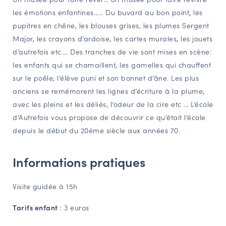
les émotions enfantines…… Du buvard au bon point, les
NAVIGATION FILTRÉE « ACTEURS »
pupitres en chêne, les blouses grises, les plumes Sergent
Major, les crayons d’ardoise, les cartes murales, les jouets
d’autrefois etc.… Des tranches de vie sont mises en scène:
PORTAIL CULTURE
les enfants qui se chamaillent, les gamelles qui chauffent
Comité d'Histoire Régionale
sur le poêle, l’élève puni et son bonnet d’âne. Les plus
Service Inventaire et Patrimoines de la Région Grand Est
anciens se remémorent les lignes d’écriture à la plume,
avec les pleins et les déliés, l’odeur de la cire etc … L’école
d’Autrefois vous propose de découvrir ce qu’était l’école
VOUS ÊTES…
depuis le début du 20éme siècle aux années 70.
Amateurs d’histoire et de patrimoine
Responsables de structures
Informations pratiques
Étudiants & chercheurs
Visite guidée à 15h
Tarifs enfant
: 3 euros