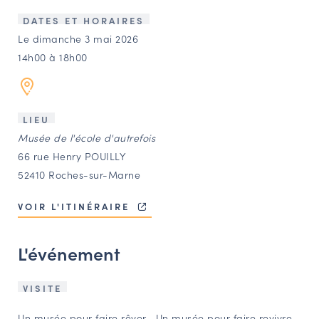
LES ACTIONS PHARES
DATES ET HORAIRES
CONTACT
Le dimanche 3 mai 2026
14h00 à 18h00
Agenda
Annuaire
LIEU
Musée de l'école d'autrefois
Ressources
66 rue Henry POUILLY
52410 Roches-sur-Marne
OFFRES D’EMPLOI ET DE STAGE
VOIR L'ITINÉRAIRE
BOURSE D’ÉCHANGE
OUTILS EN LIGNE
L'événement
CARTES DES NAUDIN
Espace acteurs
VISITE
Un musée pour faire rêver… Un musée pour faire revivre