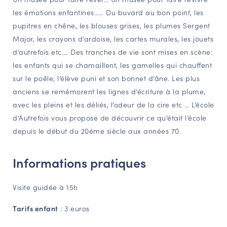
les émotions enfantines…… Du buvard au bon point, les
NAVIGATION FILTRÉE « ACTEURS »
pupitres en chêne, les blouses grises, les plumes Sergent
Major, les crayons d’ardoise, les cartes murales, les jouets
d’autrefois etc.… Des tranches de vie sont mises en scène:
PORTAIL CULTURE
les enfants qui se chamaillent, les gamelles qui chauffent
Comité d'Histoire Régionale
sur le poêle, l’élève puni et son bonnet d’âne. Les plus
Service Inventaire et Patrimoines de la Région Grand Est
anciens se remémorent les lignes d’écriture à la plume,
avec les pleins et les déliés, l’odeur de la cire etc … L’école
d’Autrefois vous propose de découvrir ce qu’était l’école
VOUS ÊTES…
depuis le début du 20éme siècle aux années 70.
Amateurs d’histoire et de patrimoine
Responsables de structures
Informations pratiques
Étudiants & chercheurs
Visite guidée à 15h
Tarifs enfant
: 3 euros