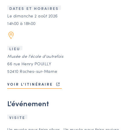
LES ACTIONS PHARES
DATES ET HORAIRES
CONTACT
Le dimanche 2 août 2026
14h00 à 18h00
Agenda
Annuaire
LIEU
Musée de l'école d'autrefois
Ressources
66 rue Henry POUILLY
52410 Roches-sur-Marne
OFFRES D’EMPLOI ET DE STAGE
VOIR L'ITINÉRAIRE
BOURSE D’ÉCHANGE
OUTILS EN LIGNE
L'événement
CARTES DES NAUDIN
Espace acteurs
VISITE
Un musée pour faire rêver… Un musée pour faire revivre