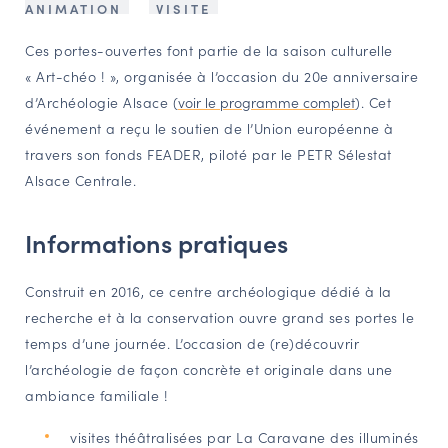
ANIMATION
VISITE
NAVIGATION FILTRÉE « ACTEURS »
Ces portes-ouvertes font partie de la saison culturelle
« Art-chéo ! », organisée à l’occasion du 20e anniversaire
d’Archéologie Alsace (
voir le programme complet
). Cet
PORTAIL CULTURE
événement a reçu le soutien de l’Union européenne à
Comité d'Histoire Régionale
travers son fonds FEADER, piloté par le PETR Sélestat
Service Inventaire et Patrimoines de la Région Grand Est
Alsace Centrale.
Informations pratiques
VOUS ÊTES…
Amateurs d’histoire et de patrimoine
Construit en 2016, ce centre archéologique dédié à la
Responsables de structures
recherche et à la conservation ouvre grand ses portes le
Étudiants & chercheurs
temps d’une journée. L’occasion de (re)découvrir
l’archéologie de façon concrète et originale dans une
ambiance familiale !
visites théâtralisées par La Caravane des illuminés