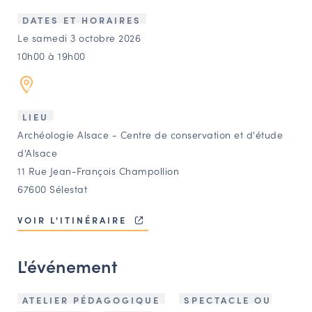
LES ACTIONS PHARES
DATES ET HORAIRES
CONTACT
Le samedi 3 octobre 2026
10h00 à 19h00
Agenda
Annuaire
LIEU
Archéologie Alsace - Centre de conservation et d'étude
Ressources
d'Alsace
11 Rue Jean-François Champollion
67600 Sélestat
OFFRES D’EMPLOI ET DE STAGE
BOURSE D’ÉCHANGE
VOIR L'ITINÉRAIRE
OUTILS EN LIGNE
CARTES DES NAUDIN
L'événement
Espace acteurs
ATELIER PÉDAGOGIQUE
SPECTACLE OU