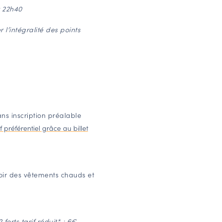
t 22h40
r l’intégralité des points
ans inscription préalable
f préférentiel grâce au billet
oir des vêtements chauds et
 forts tarif réduit* : 6€