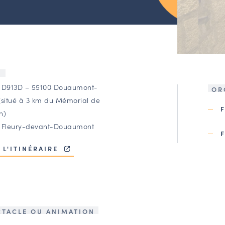
U
 D913D – 55100 Douaumont-
OR
(situé à 3 km du Mémorial de
n)
 Fleury-devant-Douaumont
 L'ITINÉRAIRE
CTACLE OU ANIMATION