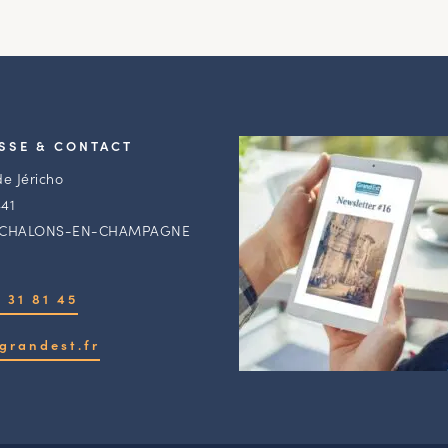
SSE & CONTACT
de Jéricho
41
 CHALONS-EN-CHAMPAGNE
 31 81 45
grandest.fr