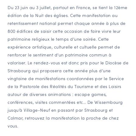
Du 23 juin au 3 juillet, partout en France, se tient la 12ème
NAVIGATION FILTRÉE « ACTEURS »
édition de la Nuit des églises. Cette manifestation au
retentissement national permet chaque année à plus de
800 édifices de saisir cette occasion de faire vivre leur
PORTAIL CULTURE
patrimoine religieux le temps d’une soirée. Cette
Comité d'Histoire Régionale
expérience artistique, culturelle et cultuelle permet de
Service Inventaire et Patrimoines de la Région Grand Est
renforcer le sentiment d’un patrimoine commun à
valoriser. Le rendez-vous est donc pris pour le Diocèse de
Strasbourg qui proposera cette année plus d’une
VOUS ÊTES…
vingtaine de manifestations coordonnées par le Service
Amateurs d’histoire et de patrimoine
de la Pastorale des Réalités du Tourisme et des Loisirs
Responsables de structures
autour de diverses animations : escape games,
Étudiants & chercheurs
conférences, visites commentées etc… De Wissembourg
jusqu’à Village-Neuf en passant par Strasbourg et
Colmar, retrouvez la manifestation la proche de chez
vous.