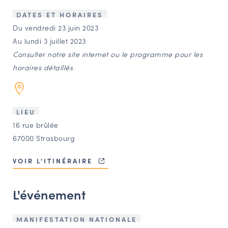
LES ACTIONS PHARES
DATES ET HORAIRES
CONTACT
Du vendredi 23 juin 2023
Au lundi 3 juillet 2023
Agenda
Consulter notre site internet ou le programme pour les
horaires détaillés
Annuaire
Ressources
LIEU
16 rue brûlée
67000 Strasbourg
OFFRES D’EMPLOI ET DE STAGE
BOURSE D’ÉCHANGE
VOIR L'ITINÉRAIRE
OUTILS EN LIGNE
CARTES DES NAUDIN
L'événement
Espace acteurs
MANIFESTATION NATIONALE