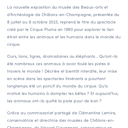
La nouvelle exposition du musée des Beaux-arts et
NAVIGATION FILTRÉE « ACTEURS »
d’Archéologie de Châlons-en-Champagne, présentée du
8 juillet au 9 octobre 2023, reprend le titre du spectacle
créé par le Cirque Plume en 1990 pour explorer le lien
PORTAIL CULTURE
étroit entre les animaux et les humains dans le monde du
Comité d'Histoire Régionale
cirque.
Service Inventaire et Patrimoines de la Région Grand Est
Ours, lions, tigres, dromadaires ou éléphants… Qu’ont-ils
été nombreux ces animaux à avoir foulé les pistes à
VOUS ÊTES…
travers le monde ! Décriée et bientôt interdite, leur mise
Amateurs d’histoire et de patrimoine
en scène dans les spectacles itinérants a pourtant
longtemps été un poncif du monde du cirque. Qu’a
Responsables de structures
motivé les humains à dompter les bêtes ? Et aujourd’hui,
Étudiants & chercheurs
les animaux ont-ils quitté la piste pour de bon ?
Grâce au commissariat partagé de Clémentine Lemire,
conservatrice et directrice des musées de Châlons-en-
Champagne, de Vincent Giovannoni, conservateur en