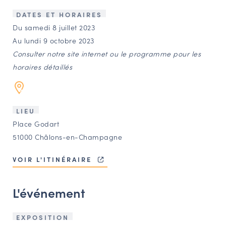
LES ACTIONS PHARES
DATES ET HORAIRES
CONTACT
Du samedi 8 juillet 2023
Au lundi 9 octobre 2023
Agenda
Consulter notre site internet ou le programme pour les
horaires détaillés
Annuaire
Ressources
LIEU
Place Godart
51000 Châlons-en-Champagne
OFFRES D’EMPLOI ET DE STAGE
BOURSE D’ÉCHANGE
VOIR L'ITINÉRAIRE
OUTILS EN LIGNE
CARTES DES NAUDIN
L'événement
Espace acteurs
EXPOSITION