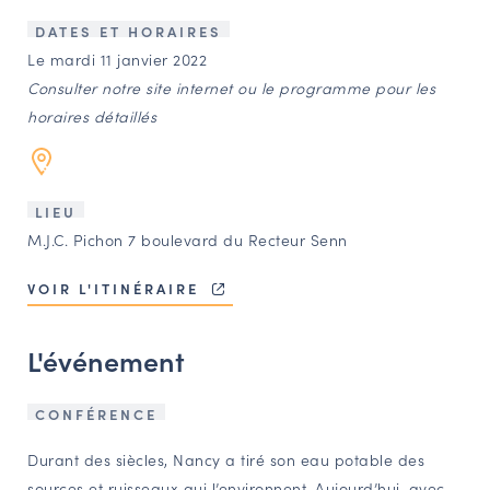
LES ACTIONS PHARES
DATES ET HORAIRES
CONTACT
Le mardi 11 janvier 2022
Consulter notre site internet ou le programme pour les
Agenda
horaires détaillés
Annuaire
LIEU
Ressources
M.J.C. Pichon 7 boulevard du Recteur Senn
VOIR L'ITINÉRAIRE
OFFRES D’EMPLOI ET DE STAGE
BOURSE D’ÉCHANGE
L'événement
OUTILS EN LIGNE
CARTES DES NAUDIN
CONFÉRENCE
Espace acteurs
Durant des siècles, Nancy a tiré son eau potable des
sources et ruisseaux qui l’environnent. Aujourd’hui, avec