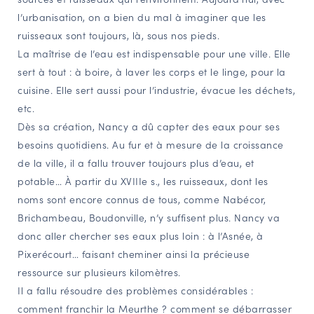
l’urbanisation, on a bien du mal à imaginer que les
NAVIGATION FILTRÉE « ACTEURS »
ruisseaux sont toujours, là, sous nos pieds.
La maîtrise de l’eau est indispensable pour une ville. Elle
sert à tout : à boire, à laver les corps et le linge, pour la
PORTAIL CULTURE
cuisine. Elle sert aussi pour l’industrie, évacue les déchets,
Comité d'Histoire Régionale
etc.
Service Inventaire et Patrimoines de la Région Grand Est
Dès sa création, Nancy a dû capter des eaux pour ses
besoins quotidiens. Au fur et à mesure de la croissance
de la ville, il a fallu trouver toujours plus d’eau, et
VOUS ÊTES…
potable… À partir du XVIIIe s., les ruisseaux, dont les
Amateurs d’histoire et de patrimoine
noms sont encore connus de tous, comme Nabécor,
Responsables de structures
Brichambeau, Boudonville, n’y suffisent plus. Nancy va
Étudiants & chercheurs
donc aller chercher ses eaux plus loin : à l’Asnée, à
Pixerécourt… faisant cheminer ainsi la précieuse
ressource sur plusieurs kilomètres.
Il a fallu résoudre des problèmes considérables :
comment franchir la Meurthe ? comment se débarrasser