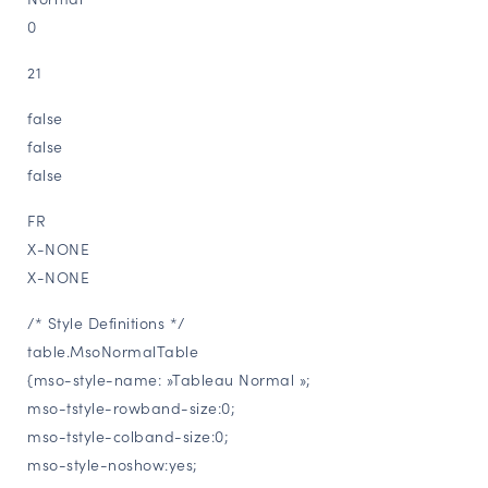
0
NAVIGATION FILTRÉE « ACTEURS »
21
PORTAIL CULTURE
false
false
Comité d'Histoire Régionale
false
Service Inventaire et Patrimoines de la Région Grand Est
FR
X-NONE
VOUS ÊTES…
X-NONE
Amateurs d’histoire et de patrimoine
/* Style Definitions */
Responsables de structures
table.MsoNormalTable
Étudiants & chercheurs
{mso-style-name: »Tableau Normal »;
mso-tstyle-rowband-size:0;
mso-tstyle-colband-size:0;
mso-style-noshow:yes;