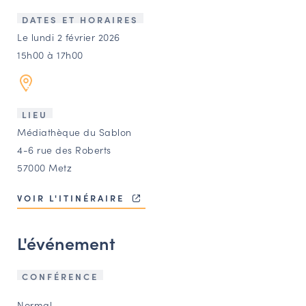
LES ACTIONS PHARES
DATES ET HORAIRES
CONTACT
Le lundi 2 février 2026
15h00 à 17h00
Agenda
Annuaire
LIEU
Médiathèque du Sablon
Ressources
4-6 rue des Roberts
57000 Metz
OFFRES D’EMPLOI ET DE STAGE
VOIR L'ITINÉRAIRE
BOURSE D’ÉCHANGE
OUTILS EN LIGNE
L'événement
CARTES DES NAUDIN
Espace acteurs
CONFÉRENCE
Normal