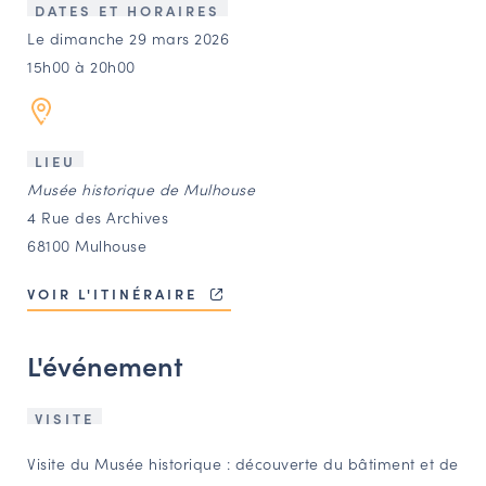
LES ACTIONS PHARES
DATES ET HORAIRES
Le dimanche 29 mars 2026
CONTACT
15h00 à 20h00
Agenda
Annuaire
LIEU
Musée historique de Mulhouse
4 Rue des Archives
Ressources
68100 Mulhouse
VOIR L'ITINÉRAIRE
OFFRES D’EMPLOI ET DE STAGE
BOURSE D’ÉCHANGE
L'événement
OUTILS EN LIGNE
CARTES DES NAUDIN
VISITE
Espace acteurs
Visite du Musée historique : découverte du bâtiment et de