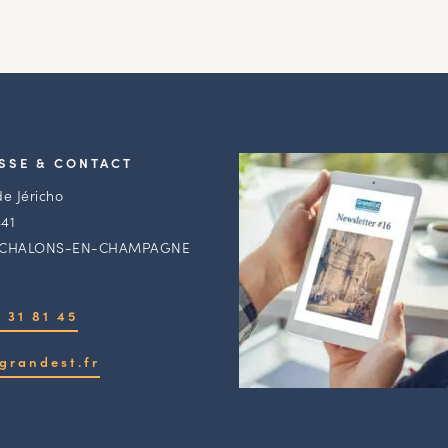
SSE & CONTACT
de Jéricho
41
 CHALONS-EN-CHAMPAGNE
 31 81 45
grandest.fr