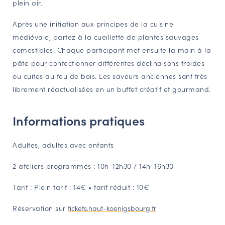
plein air.
NAVIGATION FILTRÉE « ACTEURS »
Après une initiation aux principes de la cuisine
médiévale, partez à la cueillette de plantes sauvages
comestibles. Chaque participant met ensuite la main à la
PORTAIL CULTURE
pâte pour confectionner différentes déclinaisons froides
Comité d'Histoire Régionale
ou cuites au feu de bois. Les saveurs anciennes sont très
Service Inventaire et Patrimoines de la Région Grand Est
librement réactualisées en un buffet créatif et gourmand.
Informations pratiques
VOUS ÊTES…
Amateurs d’histoire et de patrimoine
Adultes, adultes avec enfants
Responsables de structures
2 ateliers programmés : 10h-12h30 / 14h-16h30
Étudiants & chercheurs
Tarif : Plein tarif : 14€ • tarif réduit : 10€
Réservation sur
tickets.haut-koenigsbourg.fr