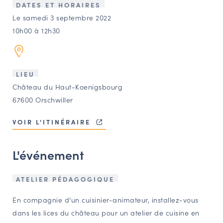
LES ACTIONS PHARES
DATES ET HORAIRES
Le samedi 3 septembre 2022
CONTACT
10h00 à 12h30
Agenda
Annuaire
LIEU
Château du Haut-Koenigsbourg
67600 Orschwiller
Ressources
VOIR L'ITINÉRAIRE
OFFRES D’EMPLOI ET DE STAGE
L'événement
BOURSE D’ÉCHANGE
OUTILS EN LIGNE
CARTES DES NAUDIN
ATELIER PÉDAGOGIQUE
En compagnie d’un cuisinier-animateur, installez-vous
Espace acteurs
dans les lices du château pour un atelier de cuisine en