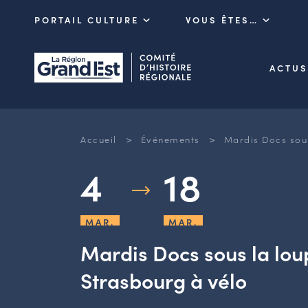
PORTAIL CULTURE
VOUS ÊTES…
ACTUS
>
>
Accueil
Événements
Mardis Docs sous
4
18
MAR.
MAR.
Mardis Docs sous la loup
Strasbourg à vélo