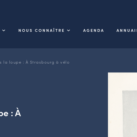
NOUS CONNAÎTRE
AGENDA
ANNUAI
 la loupe : À Strasbourg à vélo
e : À