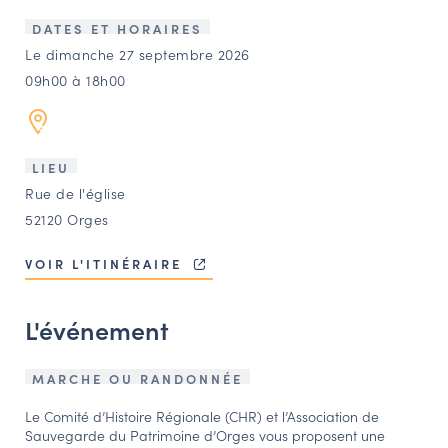
LES ACTIONS PHARES
DATES ET HORAIRES
CONTACT
Le dimanche 27 septembre 2026
09h00 à 18h00
Agenda
Annuaire
LIEU
Rue de l'église
Ressources
52120 Orges
VOIR L'ITINÉRAIRE
OFFRES D’EMPLOI ET DE STAGE
BOURSE D’ÉCHANGE
L'événement
OUTILS EN LIGNE
CARTES DES NAUDIN
MARCHE OU RANDONNÉE
Espace acteurs
Le Comité d’Histoire Régionale (CHR) et l’Association de
Sauvegarde du Patrimoine d’Orges vous proposent une