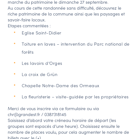
marche du patrimoine le dimanche 27 septembre.
Au cours de cette randonnée sans difficulté, découvrez le
NAVIGATION FILTRÉE « ACTEURS »
riche patrimoine de la commune ainsi que les paysages et
savoir-faire locaux.
Etapes commentées :
Eglise Saint-Didier
PORTAIL CULTURE
Comité d'Histoire Régionale
Toiture en laves – intervention du Parc national de
Service Inventaire et Patrimoines de la Région Grand Est
forêts
Les lavoirs d’Orges
La croix de Grün
VOUS ÊTES…
Amateurs d’histoire et de patrimoine
Chapelle Notre-Dame des Ormeaux
Responsables de structures
La fleuristerie – visite-guidée par les propriétaires
Étudiants & chercheurs
Merci de vous inscrire via ce formulaire ou via
chr@grandest.fr / 0387318145
Saisissez d’abord votre créneau horaire de départ (les
groupes sont espacés d’une heure). Choisissez ensuite le
nombre de places voulu, pour cela augmenter le nombre de
billets avec le (+).