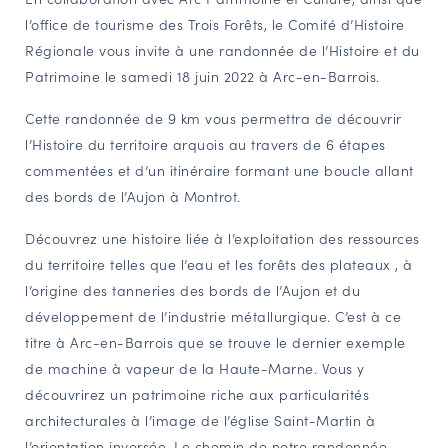
l’office de tourisme des Trois Forêts, le Comité d’Histoire
NAVIGATION FILTRÉE « ACTEURS »
Régionale vous invite à une randonnée de l’Histoire et du
Patrimoine le samedi 18 juin 2022 à Arc-en-Barrois.
PORTAIL CULTURE
Cette randonnée de 9 km vous permettra de découvrir
Comité d'Histoire Régionale
l’Histoire du territoire arquois au travers de 6 étapes
Service Inventaire et Patrimoines de la Région Grand Est
commentées et d’un itinéraire formant une boucle allant
des bords de l’Aujon à Montrot.
Découvrez une histoire liée à l’exploitation des ressources
VOUS ÊTES…
du territoire telles que l’eau et les forêts des plateaux , à
Amateurs d’histoire et de patrimoine
l’origine des tanneries des bords de l’Aujon et du
Responsables de structures
développement de l’industrie métallurgique. C’est à ce
Étudiants & chercheurs
titre à Arc-en-Barrois que se trouve le dernier exemple
de machine à vapeur de la Haute-Marne. Vous y
découvrirez un patrimoine riche aux particularités
architecturales à l’image de l’église Saint-Martin à
l’orientation inversée. Le chemin de notre randonnée