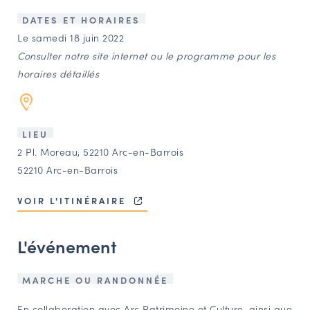
LES ACTIONS PHARES
DATES ET HORAIRES
CONTACT
Le samedi 18 juin 2022
Consulter notre site internet ou le programme pour les
Agenda
horaires détaillés
Annuaire
LIEU
Ressources
2 Pl. Moreau, 52210 Arc-en-Barrois
52210 Arc-en-Barrois
OFFRES D’EMPLOI ET DE STAGE
VOIR L'ITINÉRAIRE
BOURSE D’ÉCHANGE
OUTILS EN LIGNE
L'événement
CARTES DES NAUDIN
Espace acteurs
MARCHE OU RANDONNÉE
En collaboration avec Arc Patrimoine et Culture, ainsi que