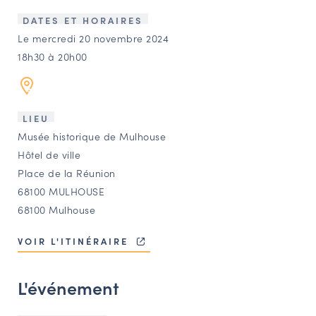
LES ACTIONS PHARES
DATES ET HORAIRES
CONTACT
Le mercredi 20 novembre 2024
18h30 à 20h00
Agenda
Annuaire
LIEU
Musée historique de Mulhouse
Ressources
Hôtel de ville
Place de la Réunion
68100 MULHOUSE
OFFRES D’EMPLOI ET DE STAGE
68100 Mulhouse
BOURSE D’ÉCHANGE
OUTILS EN LIGNE
VOIR L'ITINÉRAIRE
CARTES DES NAUDIN
L'événement
Espace acteurs