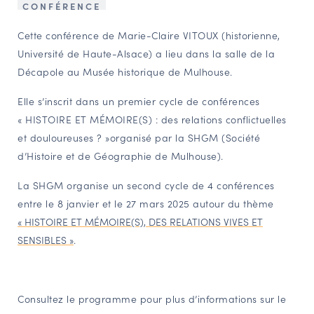
CONFÉRENCE
NAVIGATION FILTRÉE « ACTEURS »
Cette conférence de Marie-Claire VITOUX (historienne,
Université de Haute-Alsace) a lieu dans la salle de la
Décapole au Musée historique de Mulhouse.
PORTAIL CULTURE
Comité d'Histoire Régionale
Elle s’inscrit dans un premier cycle de conférences
Service Inventaire et Patrimoines de la Région Grand Est
« HISTOIRE ET MÉMOIRE(S) : des relations conflictuelles
et douloureuses ? »organisé par la SHGM (Société
d’Histoire et de Géographie de Mulhouse).
VOUS ÊTES…
La SHGM organise un second cycle de 4 conférences
Amateurs d’histoire et de patrimoine
entre le 8 janvier et le 27 mars 2025 autour du thème
Responsables de structures
« HISTOIRE ET MÉMOIRE(S), DES RELATIONS VIVES ET
Étudiants & chercheurs
SENSIBLES »
.
Consultez le programme pour plus d’informations sur le